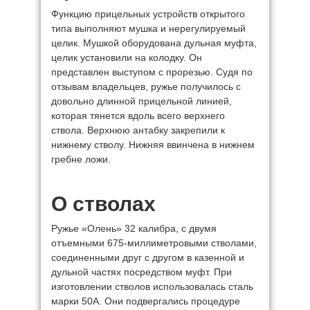
Функцию прицельных устройств открытого
типа выполняют мушка и нерегулируемый
целик. Мушкой оборудована дульная муфта,
целик установили на колодку. Он
представлен выступом с прорезью. Судя по
отзывам владельцев, ружье получилось с
довольно длинной прицельной линией,
которая тянется вдоль всего верхнего
ствола. Верхнюю антабку закрепили к
нижнему стволу. Нижняя ввинчена в нижнем
гребне ложи.
О стволах
Ружье «Олень» 32 калибра, с двумя
отъемными 675-миллиметровыми стволами,
соединенными друг с другом в казенной и
дульной частях посредством муфт. При
изготовлении стволов использовалась сталь
марки 50А. Они подвергались процедуре