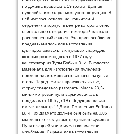
производства. Масса пули к ружьям «Олень»
не должна превышать 19 грамм. Данная
пулелейка имела разъемную конструкцию. В
ней имелось основание, конический
сердечник и корпус, в центре которого было
специальное отверстие, в который вливали
расплавленный свинец. Это приспособление
предназначалось для изготовления
цилиндро-оживальных пулевых снарядов,
которые рекомендовал в 1977 году
конструктор из Тулы Бабкин В. И. В качестве
материала для изготовления пулелейки
применяли алюминиевые сплавы, латунь и
сталь. Перед тем как произвести литье,
форму следовало разогреть. Масса 23,5-
миллиметровой пули варьировалась в
пределах от 18,5 до 19 г. Ведущие пояски
имели диаметр 12,5 мм. По мнению Бабкина
В. И., их диаметр должен был быть на 0,05
мм меньше, чем диаметр дульного сужения.
Пуля в задней части имела коническое
углубление. Сырьем для изготовления