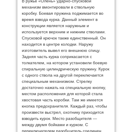
В ружье «Олень» ударно-спусковой
механизм вмонтировали в ствольную
коробку. Боевая пружина поджимается во
время взвода курка. Данный элемент в
конструкции является наружным и
используется верхним и нижним стволами.
Спусковой крючок также единственный. Он
находится в центре колодки. Наружу
изготовитель вывел его внешнюю спицу.
Задняя часть курка соприкасается с
толкателем, на котором установили боевую
спиральную цилиндрическую пружину. Курок
с одного ствола на другой переключается
специальным механизмом. Стрелку
достаточно нажать на специальную кнопку,
местом расположения для которой стала
хвостовая часть коробки. Там же имеется
кнопка предохранителя. Каждый раз, чтобы
произвести выстрел, охотнику приходится
взводить курок. Место разобщителя —
между двумя бойками и курком. С
переключателем разобщитель соединен