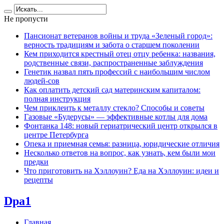
Не пропусти
Пансионат ветеранов войны и труда «Зеленый город»:
верность традициям и забота о старшем поколении
Кем приходится крестный отец отцу ребенка: названия,
родственные связи, распространенные заблуждения
Генетик назвал пять профессий с наибольшим числом
людей-сов
Как оплатить детский сад материнским капиталом:
полная инструкция
Чем приклеить к металлу стекло? Способы и советы
Газовые «Будерусы» — эффективные котлы для дома
Фонтанка 148: новый гериатрический центр открылся в
центре Петербурга
Опека и приемная семья: разница, юридические отличия
Несколько ответов на вопрос, как узнать, кем были мои
предки
Что приготовить на Хэллоуин? Еда на Хэллоуин: идеи и
рецепты
Dpa1
Главная