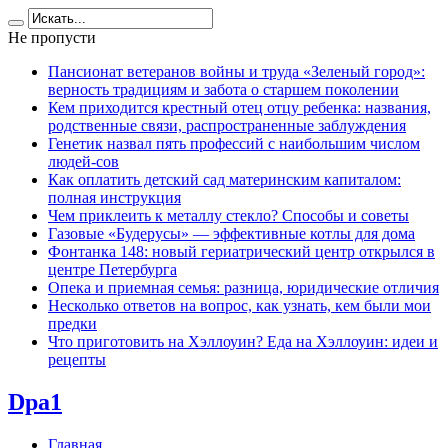
Не пропусти
Пансионат ветеранов войны и труда «Зеленый город»:
верность традициям и забота о старшем поколении
Кем приходится крестный отец отцу ребенка: названия,
родственные связи, распространенные заблуждения
Генетик назвал пять профессий с наибольшим числом
людей-сов
Как оплатить детский сад материнским капиталом:
полная инструкция
Чем приклеить к металлу стекло? Способы и советы
Газовые «Будерусы» — эффективные котлы для дома
Фонтанка 148: новый гериатрический центр открылся в
центре Петербурга
Опека и приемная семья: разница, юридические отличия
Несколько ответов на вопрос, как узнать, кем были мои
предки
Что приготовить на Хэллоуин? Еда на Хэллоуин: идеи и
рецепты
Dpa1
Главная