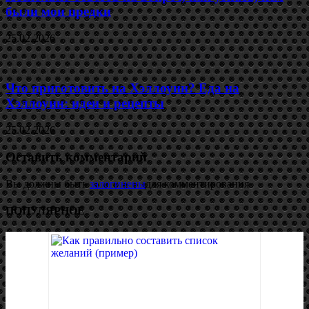
были мои предки
25.02.2026
Что приготовить на Хэллоуин? Еда на
Хэллоуин: идеи и рецепты
25.02.2026
Оставить комментарий
Вы должны быть
залогинены
для комментирования
ПОПУЛЯРНОЕ