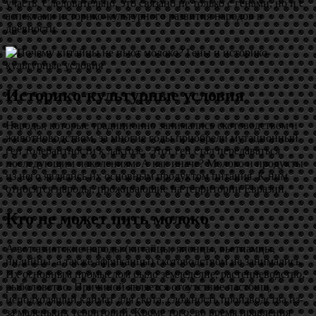
участь. Следовательно, это связано не только с генами, но и с
аспектами историко-культурного развития народов в
древности.
Историко-культурные условия
Народы, которые традиционно занимались скотоводством и
животноводством, за многие годы приобрели мутационный
ген толерантности к лактозе. Этот ген стал передаваться
последующим поколениям. А как иначе? Молоко и продукты
из него являлись их основным продуктом питания. К ним
относятся народы, проживающие на территории Евразии.
Кто не может пить молоко
А вот азиатские народы (китайцы, японцы, вьетнамцы,
индийцы, а также африканцы) скотоводством не занимались.
Их основным промыслом было земледелие, растениеводство,
рыболовство. Причиной является отсутствие пастбищ,
неподходящий климат для скота, сложность производства из-
за маленьких территорий. Кроме того, во время правления