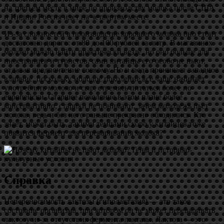
на третьем месте в мире по производству молока после США
и Индии. Россия идет на четвертом месте.
Из-за сложностей в производстве коровьего молока оно стоит
достаточно дорого: от 80 до 100 рублей за литр. В магазинах
молоко можно найти практически везде, но оно больше для
иностранцев и туристов, сами китайцы его особо не пьют,
отдавая предпочтение соевому. Но и сюда проникает западное
влияние, поскольку молодое поколение все чаще начинает
употреблять молоко и сыр, стремясь питаться более по-
европейски. Старшее поколение в этом плане более
консервативно, старики не понимают, зачем молодежь пьет
молоко, ведь и без него раньше прекрасно обходились. Кто
знает, может быть, такими темпами скоро у китайцев тоже
появится фермент для переваривания молока?
Справка
Непереносимость лактозы (гиполактазия) — это такое
состояние организма, при котором он не может переваривать
лактозу из-за отсутствия фермента лактазы. Лактоза — это