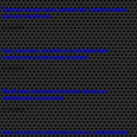
Генетик назвал пять профессий с наибольшим
числом людей-сов
27.03.2026
Как оплатить детский сад материнским
капиталом: полная инструкция
27.03.2026
Проблемы механистического подхода в
тренировке сухожилий
27.03.2026
Как сделать космическую медузу: эксперимент