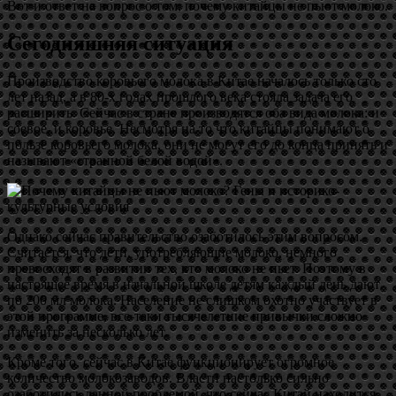
Вот и ответ на вопрос о том, почему китайцы не пьют молоко.
Сегодняшняя ситуация
Производство коровьего молока в Китае началось только сто
лет назад, а в 80-х годах прошлого века стояла задача его
расширить. Сейчас в стране производятся оба вида молока: и
соевое, и коровье. Несмотря на то что китайцы понимают о
пользе коровьего молока, они не могут его до конца принять и
называют «странной белой водой».
Однако сейчас правительство озаботилось этим вопросом.
Считается, что дети, употребляющие молоко, немного
превосходят в развитии тех, кто молоко не пьет. Поэтому в
настоящее время в начальной школе детям каждый день дают
по 200 мл молока. Население не слишком охотно участвует в
этой программе, все-таки тысячелетние привычки сложно
изменить за несколько лет.
Кроме того, сейчас в Китае функционирует огромное
количество молокозаводов. Власти настолько сильно
озаботились данной проблемой, что сейчас Китай находится