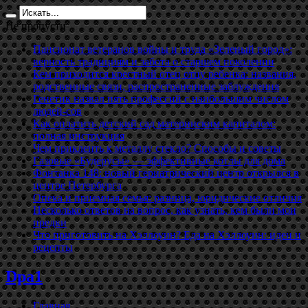
Не пропусти
Пансионат ветеранов войны и труда «Зеленый город»:
верность традициям и забота о старшем поколении
Кем приходится крестный отец отцу ребенка: названия,
родственные связи, распространенные заблуждения
Генетик назвал пять профессий с наибольшим числом
людей-сов
Как оплатить детский сад материнским капиталом:
полная инструкция
Чем приклеить к металлу стекло? Способы и советы
Газовые «Будерусы» — эффективные котлы для дома
Фонтанка 148: новый гериатрический центр открылся в
центре Петербурга
Опека и приемная семья: разница, юридические отличия
Несколько ответов на вопрос, как узнать, кем были мои
предки
Что приготовить на Хэллоуин? Еда на Хэллоуин: идеи и
рецепты
Dpa1
Главная