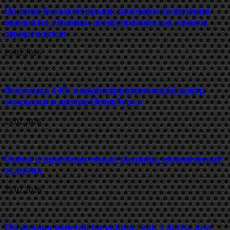
На попе большой прыщ: причины появления,
варианты лечения, обзор препаратов, советы
дерматологов
25.02.2026
Фонтанка 148: новый гериатрический центр
открылся в центре Петербурга
25.02.2026
Опека и приемная семья: разница, юридические
отличия
25.02.2026
Несколько ответов на вопрос, как узнать, кем