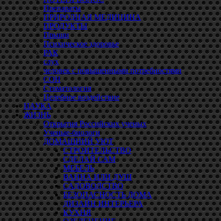
Препараты
ПРИРОДНАЯ МЕДИЦИНА
ПРОДУКТЫ
Прыщи
Психическое здоровье
РАК
слух
человек с повышенными потребностями
СОН
Стоматология
Целебное воздействие
НАУКА
ЖИЗНЬ
Открытия Российских ученых
Ученые-биологи
ДОМАШНИЙ УЮТ
СТРОИТЕЛЬСТВО
СДЕЛАЙ САМ
МЕБЕЛЬ
ВАННА ИЛИ ДУШ
САДОВОДСТВО
БЕЗОПАСНОСТЬ ДОМА
ДИЗАЙН ИНТЕРЬЕРА
КУХНЯ