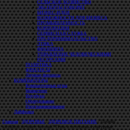
СЕЛЬСКОЕ ХОЗЯЙСТВО
ЭКСПЕРТЫ ГОВОРЯТ
БИЗНЕС-ИДЕИ
ВОЗМОЖНОСТИ ДЛЯ БИЗНЕСА
ПРОМЫШЛЕННОСТЬ
КОРПОРАЦИИ
СЕРВИСНАЯ СЛУЖБА
ПРЕДПРИНИМАТЕЛЬСТВО
ЭТИКА
ФРАНШИЗА
УПРАВЛЕНИЕ ЧЕЛОВЕЧЕСКИМИ
РЕСУРСАМИ
ПОЛИТИКА
ФИНАНСЫ
Личные финансы
КОМПЬЮТЕРЫ
Компьютерные игры
Маркетинг
Ноутбуки
Оборудование
Программирование
Лайфхаки
Главная
/
ЗДОРОВЬЕ
/
ЗДОРОВОЕ ПИТАНИЕ
/
Почему
китайцы не пьют молоко? Гены и историко-культурные