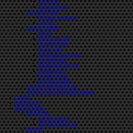
СВАДЬБА
Сексуальность
ТЕХНОЛОГИИ
Сотовые телефоны
Гаджеты
ДОМ И СЕМЬЯ
ДЕТИ
ГЕНЕАЛОГИЯ
ОТЦОВСТВО
Аксессуары
Домашние животные
ПРАЗДНИКИ
ПОЖИЛЫЕ ЛЮДИ
Беременность
ПОДРОСТКИ
ВОСПИТАНИЕ
ЗАКОН ПРИТЯЖЕНИЯ
ИСКУССТВО И РАЗВЛЕЧЕНИЕ
СПОРТ
РЕЙТИНГИ
ЭКОНОМИКА
КУЛЬТУРА
ЭКОНОМИКА
ЗНАМЕНИТОСТИ
БИЗНЕС