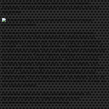
династии Тан все скотоводы считались настоящими
варварами, поэтому китайцам не хотелось иметь дела с их
продуктом.
Поскольку производство молока было не прибыльным,
китайцы не стали этим заниматься. Полезные вещества,
находящиеся в молоке, они получали из других продуктов:
кальций — из зеленых трав, белок — из рыбы, а витамин Д —
от прогулок на солнце, благо солнечных дней в Поднебесной
достаточно много. Таким образом, китайцы не испытывают
потребности в молочных продуктах. Традиционная пища
китайцев включает блюда из риса, лапшу, пельмени, хлеб,
мясо и рыбу, овощи и фрукты, а также большое разнообразие
специй. С давних времен китайцы употребляют в пищу
соевое молоко. Оно не такое полезное, как коровье, но все же
обладает большим количеством полезных веществ. К тому же
оно гораздо дешевле.
Без молока выросло не одно поколение китайцев. Их
организм отторгает не только молоко, но и все
кисломолочные продукты, включая сыр.