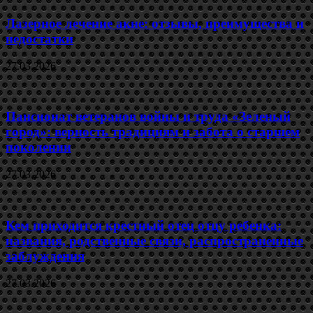
Лазерное лечение акне: отзывы, преимущества и
недостатки
27.03.2026
Пансионат ветеранов войны и труда «Зеленый
город»: верность традициям и забота о старшем
поколении
27.03.2026
Кем приходится крестный отец отцу ребенка:
названия, родственные связи, распространенные
заблуждения
27.03.2026