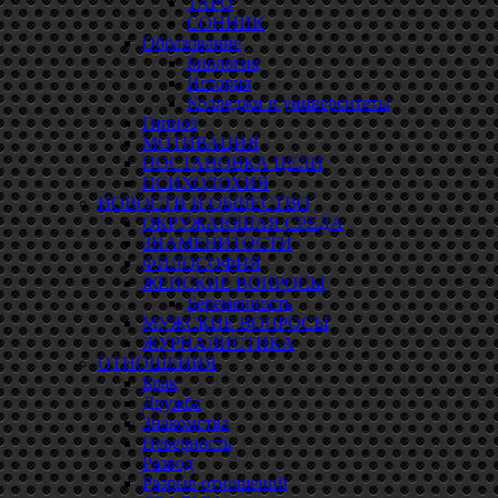
ТАРО
СОННИК
Образование
Биология
История
Колледжи и университеты
Гипноз
МОТИВАЦИЯ
ПОСТАНОВКА ЦЕЛИ
ПСИХОЛОХИЯ
НОВОСТИ И ОБЩЕСТВО
ОКРУЖАЮЩАЯ СРЕДА
ЗНАМЕНИТОСТИ
ФИЛОСОФИЯ
ЖЕНСКИЕ ВОПРОСЫ
Беременность
МУЖСКИЕ ВОПРОСЫ
ЖУРНАЛИСТИКА
ОТНОШЕНИЯ
Брак
Дружба
Знакомства
Неверность
Развод
Разрыв отношений