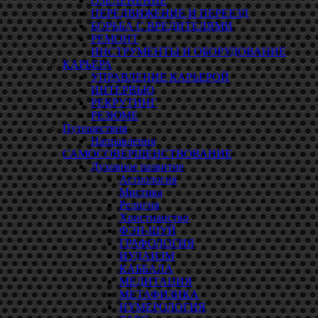
ОЗЕЛЕНЕНИЕ
ПЕРЕДВИЖЕНИЕ И ПЕРЕЕЗД
БОРЬБА С ВРЕДИТЕЛЯМИ
РЕМОНТ
ИНСТРУМЕНТЫ И ОБОРУДОВАНИЕ
КАРЬЕРА
УПРАВЛЕНИЕ КАРЬЕРОЙ
ИНТЕРВЬЮ
РЕКРУТИНГ
РЕЗЮМЕ
Путешествия
Направления
САМОСОВЕРШЕНСТВОВАНИЕ
Духовное развитие
Астрология
Мистика
Религия
Христианство
ФЭН-ШУЙ
ГРАФОЛОГИЯ
ИУДАИЗМ
КАББАЛА
МЕДИТАЦИЯ
МЕТАФИЗИКА
НУМЕРОЛОГИЯ