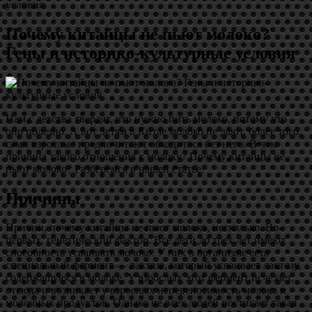
условия
Почему китайцы не пьют молоко?
Гены и историко-культурные условия
Нам с детства твердят, что нужно пить молоко, потому что
оно полезно. А вот детям в Китае молоко не дают, более того,
сами взрослые предпочитают обходиться без него. В чем
причина такого отношения к молоку? Почему китайцы не
пьют молоко? Разберемся в нашей статье.
Причины
Причин, почему китайцы не пьют молоко, несколько. Во-
первых, генетический фактор. Все дети до трех лет имеют
способность усваивать молоко. У них в организме есть
специальный фермент — лактаза, который усваивает лактозу,
содержащуюся в молоке. У взрослых этот фермент исчезает,
отсюда и возникает у взрослых непереносимость молока и
молочных продуктов. Однако не всех людей постигает такая