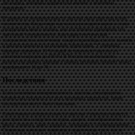
дисахарид, который содержится в молоке и молочных
продуктах.
В древности непереносимость лактозы была присуща всему
человечеству. Когда люди научились разводить коров и стали
употреблять много молока, они постепенно приобрели ген
лактозной толерантности. Благодаря генетической
толерантности к молочному сахару европейцы смогли выжить
и распространиться на большие территории. У северных
народов примерно 10 % людей не переносят лактозу, а у
азиатских народов до 100 %! В России из-за большого
количества разных народов в разных регионах процент может
колебаться от 16 до 70.
Последствия
Если у человека непереносимость лактозы, ему придется
полностью отказаться от всех молочных продуктов, иначе
последствия могут быть тяжелыми.
Симптомами непереносимости лактозы у взрослых является
расстройство и вздутие желудка, диарея, газообразование,
рвота, тошнота, даже судороги, лихорадка и головокружение.
Симптомы начинают появляться практически сразу после