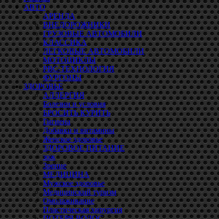
АВТО
АРЕНДА
ВНЕДОРОЖНИКИ
ГРУЗОВЫЕ АВТОМОБИЛИ
КЛАССИКА
ЛЕГКОВЫЕ АВТОМОБИЛИ
МОТОЦИКЛЫ
РВС-ТЕХНОЛОГИЯ
ФУРГОНЫ
ЗДОРОВЬЕ
АЛЛЕРГИЯ
Болезни и условия
БРОСИТЬ КУРИТЬ
Гигиена
Добавки и витамины
Женское здоровье
ЗДОРОВОЕ ПИТАНИЕ
зож
Зрение
МЕДИЦИНА
Мужское здоровье
Медицинский туризм
Омолаживание
Пластическая хирургия
ПОТЕРЯ ВОЛОС