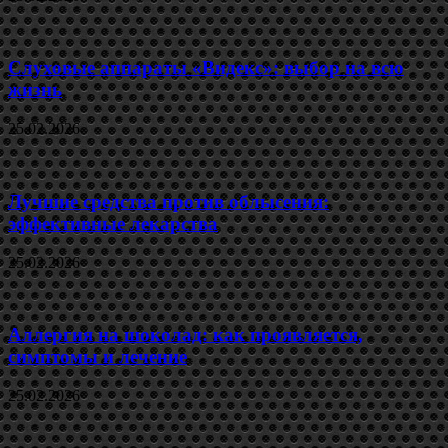
Слуховые аппараты «Видекс»: выбор на всю
жизнь
25.02.2026
Лучшие средства против облысения:
эффективные лекарства
25.02.2026
Аллергия на шоколад: как проявляется,
симптомы и лечение
25.02.2026