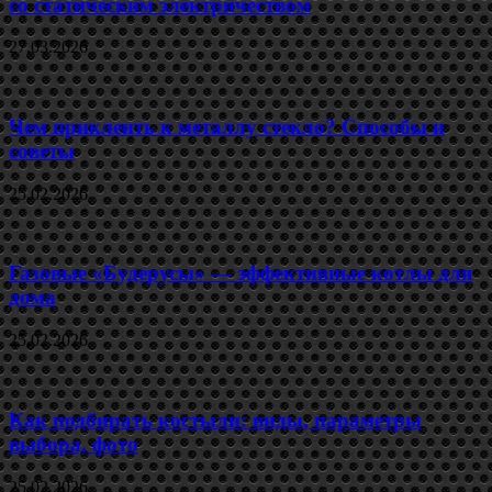
со статическим электричеством
27.03.2026
Чем приклеить к металлу стекло? Способы и
советы
25.02.2026
Газовые «Будерусы» — эффективные котлы для
дома
25.02.2026
Как подбирать костыли: виды, параметры
выбора, фото
25.02.2026