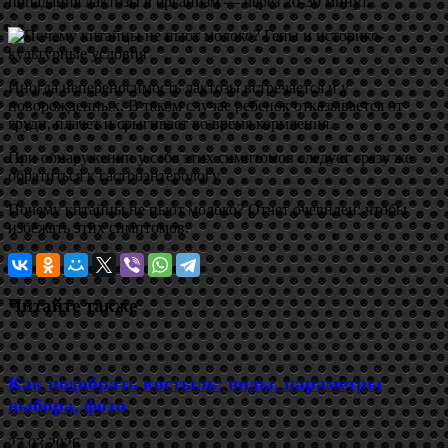
попадания лактозы в организм — через 20-30 минут.
Иногда непереносимость лактозы встречается и у
новорожденных. В таком случае ребенок отказывается от
груди, плачет и срыгивает во время кормления.
При обнаружении у себя этих симптомов следует сразу же
обратиться к гастроэнтерологу.
Почему китайцы не пьют молоко? Отчет очевиден: чтобы
избежать этих симптомов.
Читайте также
Как подобрать костыль: виды, параметры
выбора, фото
27.03.2026