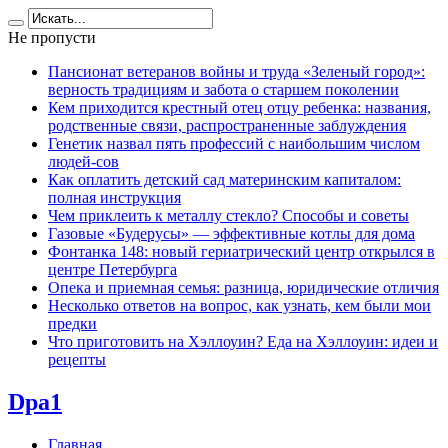
Не пропусти
Пансионат ветеранов войны и труда «Зеленый город»:
верность традициям и забота о старшем поколении
Кем приходится крестный отец отцу ребенка: названия,
родственные связи, распространенные заблуждения
Генетик назвал пять профессий с наибольшим числом
людей-сов
Как оплатить детский сад материнским капиталом:
полная инструкция
Чем приклеить к металлу стекло? Способы и советы
Газовые «Будерусы» — эффективные котлы для дома
Фонтанка 148: новый гериатрический центр открылся в
центре Петербурга
Опека и приемная семья: разница, юридические отличия
Несколько ответов на вопрос, как узнать, кем были мои
предки
Что приготовить на Хэллоуин? Еда на Хэллоуин: идеи и
рецепты
Dpa1
Главная