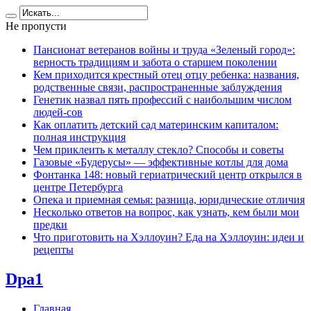
Не пропусти
Пансионат ветеранов войны и труда «Зеленый город»:
верность традициям и забота о старшем поколении
Кем приходится крестный отец отцу ребенка: названия,
родственные связи, распространенные заблуждения
Генетик назвал пять профессий с наибольшим числом
людей-сов
Как оплатить детский сад материнским капиталом:
полная инструкция
Чем приклеить к металлу стекло? Способы и советы
Газовые «Будерусы» — эффективные котлы для дома
Фонтанка 148: новый гериатрический центр открылся в
центре Петербурга
Опека и приемная семья: разница, юридические отличия
Несколько ответов на вопрос, как узнать, кем были мои
предки
Что приготовить на Хэллоуин? Еда на Хэллоуин: идеи и
рецепты
Dpa1
Главная