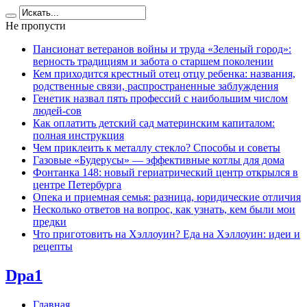
Не пропусти
Пансионат ветеранов войны и труда «Зеленый город»:
верность традициям и забота о старшем поколении
Кем приходится крестный отец отцу ребенка: названия,
родственные связи, распространенные заблуждения
Генетик назвал пять профессий с наибольшим числом
людей-сов
Как оплатить детский сад материнским капиталом:
полная инструкция
Чем приклеить к металлу стекло? Способы и советы
Газовые «Будерусы» — эффективные котлы для дома
Фонтанка 148: новый гериатрический центр открылся в
центре Петербурга
Опека и приемная семья: разница, юридические отличия
Несколько ответов на вопрос, как узнать, кем были мои
предки
Что приготовить на Хэллоуин? Еда на Хэллоуин: идеи и
рецепты
Dpa1
Главная