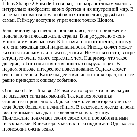
Life is Strange 2 Episode 1 говорят, что разработчикам удалось
натурально изобразить двоих братьев и их внутренний мир. В
игре затрагивается тема любовных отношений, дружбы и
семьи. Геймеру доступно управление только Шоном.
Большинству критиков не понравилось, что в приложение
попала политическая жизнь страны. В игре уделено очень
много внимания расизму. К братьям плохо относятся, потому
что они мексиканской национальности. Иногда сюжет может
казаться слишком наивным и детским. Несмотря на это, в игре
затронуто очень много серьезных тем. Например, что такое
доверие, забота или ответственность за окружающих. В
первом эпизоде интересное повествование. Однако сюжет
очень линейный. Какое бы действие игрок ни выбрал, оно все
равно приведет к одному событию.
Отзывы о Life is Strange 2 Episode 2 говорят, что новелла уже
не вызывает сильных эмоций. Так как вся механика
становится привычной. Однако геймплей во втором эпизоде
стал более бодрым и нелинейным. В некоторых местах игроки
воспринимают загадки и головоломки как рутину.
Приложение подкупает своим сюжетом и проработанными
персонажами. В некоторых местах игра подвисает. Однако это
происходит очень редко.