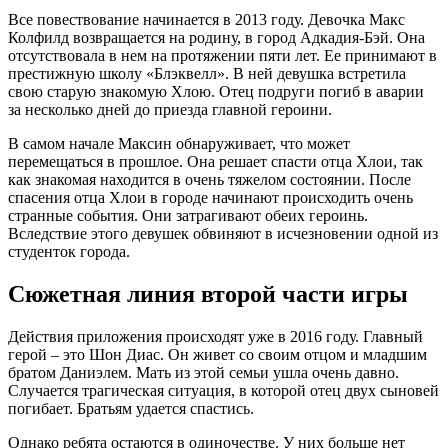
Все повествование начинается в 2013 году. Девочка Макс
Колфилд возвращается на родину, в город Адкадия-Бэй. Она
отсутствовала в нем на протяжении пяти лет. Ее принимают в
престижную школу «Блэквелл». В ней девушка встретила
свою старую знакомую Хлою. Отец подруги погиб в аварии
за несколько дней до приезда главной героини.
В самом начале Максин обнаруживает, что может
перемещаться в прошлое. Она решает спасти отца Хлои, так
как знакомая находится в очень тяжелом состоянии. После
спасения отца Хлои в городе начинают происходить очень
странные события. Они затрагивают обеих героинь.
Вследствие этого девушек обвиняют в исчезновении одной из
студенток города.
Сюжетная линия второй части игры
Действия приложения происходят уже в 2016 году. Главный
герой – это Шон Диас. Он живет со своим отцом и младшим
братом Даниэлем. Мать из этой семьи ушла очень давно.
Случается трагическая ситуация, в которой отец двух сыновей
погибает. Братьям удается спастись.
Однако ребята остаются в одиночестве. У них больше нет