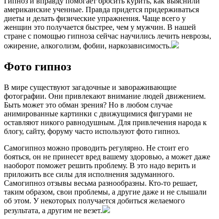
Гипноз и вправду помогает бросить курить, как выяснили
американские ученные. Правда придется придерживаться
диеты и делать физические упражнения. Чаще всего у
женщин это получается быстрее, чем у мужчин. В нашей
стране с помощью гипноза сейчас научились лечить неврозы,
ожирение, алкоголизм, фобии, наркозависимость.
Фото гипноз
В мире существуют загадочные и завораживающие
фотографии. Они привлекают внимание людей движением.
Быть может это обман зрения? Но в любом случае
анимированные картинки с движущимися фигурами не
оставляют никого равнодушным. Для привлечения народа к
блогу, сайту, форуму часто используют фото гипноз.
Самогипноз можно проводить регулярно. Не стоит его
бояться, он не принесет вред вашему здоровью, а может даже
наоборот поможет решить проблему. В это надо верить и
приложить все силы для исполнения задуманного.
Самогипноз отзывы весьма разнообразны. Кто-то решает,
таким образом, свои проблемы, а другие даже и не слышали
об этом. У некоторых получается добиться желаемого
результата, а другим не везет.