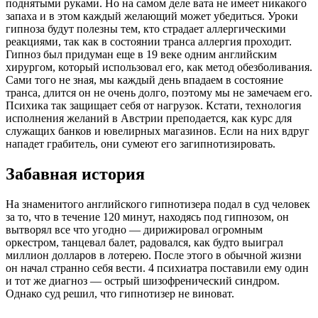
поднятыми руками. Но на самом деле вата не имеет никакого
запаха и в этом каждый желающий может убедиться. Уроки
гипноза будут полезны тем, кто страдает аллергическими
реакциями, так как в состоянии транса аллергия проходит.
Гипноз был придуман еще в 19 веке одним английским
хирургом, который использовал его, как метод обезболивания.
Сами того не зная, мы каждый день впадаем в состояние
транса, длится он не очень долго, поэтому мы не замечаем его.
Психика так защищает себя от нагрузок. Кстати, технология
исполнения желаний в Австрии преподается, как курс для
служащих банков и ювелирных магазинов. Если на них вдруг
нападет грабитель, они сумеют его загипнотизировать.
Забавная история
На знаменитого английского гипнотизера подал в суд человек
за то, что в течение 120 минут, находясь под гипнозом, он
вытворял все что угодно — дирижировал огромным
оркестром, танцевал балет, радовался, как будто выиграл
миллион долларов в лотерею. После этого в обычной жизни
он начал странно себя вести. 4 психиатра поставили ему один
и тот же диагноз — острый шизофренический синдром.
Однако суд решил, что гипнотизер не виноват.