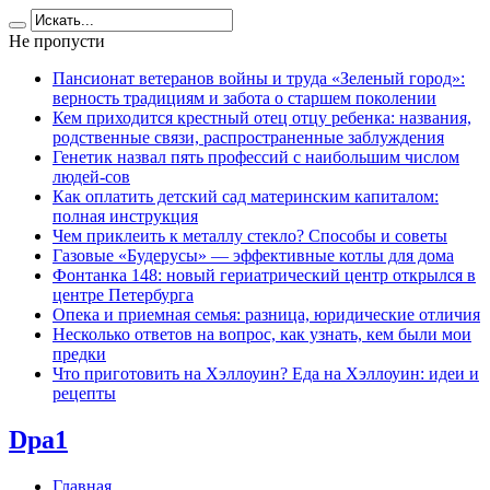
Не пропусти
Пансионат ветеранов войны и труда «Зеленый город»:
верность традициям и забота о старшем поколении
Кем приходится крестный отец отцу ребенка: названия,
родственные связи, распространенные заблуждения
Генетик назвал пять профессий с наибольшим числом
людей-сов
Как оплатить детский сад материнским капиталом:
полная инструкция
Чем приклеить к металлу стекло? Способы и советы
Газовые «Будерусы» — эффективные котлы для дома
Фонтанка 148: новый гериатрический центр открылся в
центре Петербурга
Опека и приемная семья: разница, юридические отличия
Несколько ответов на вопрос, как узнать, кем были мои
предки
Что приготовить на Хэллоуин? Еда на Хэллоуин: идеи и
рецепты
Dpa1
Главная