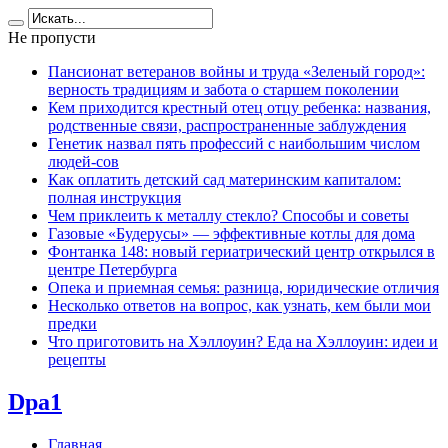
Не пропусти
Пансионат ветеранов войны и труда «Зеленый город»:
верность традициям и забота о старшем поколении
Кем приходится крестный отец отцу ребенка: названия,
родственные связи, распространенные заблуждения
Генетик назвал пять профессий с наибольшим числом
людей-сов
Как оплатить детский сад материнским капиталом:
полная инструкция
Чем приклеить к металлу стекло? Способы и советы
Газовые «Будерусы» — эффективные котлы для дома
Фонтанка 148: новый гериатрический центр открылся в
центре Петербурга
Опека и приемная семья: разница, юридические отличия
Несколько ответов на вопрос, как узнать, кем были мои
предки
Что приготовить на Хэллоуин? Еда на Хэллоуин: идеи и
рецепты
Dpa1
Главная