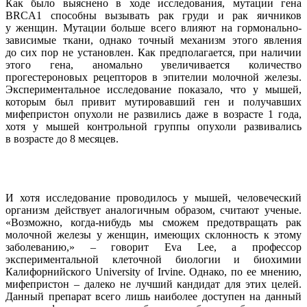
Как было выяснено в ходе исследования, мутации гена
BRCA1 способны вызывать рак груди и рак яичников
у женщин. Мутации больше всего влияют на гормонально-
зависимые ткани, однако точный механизм этого явления
до сих пор не установлен. Как предполагается, при наличии
этого гена, аномально увеличивается количество
прогестероновых рецепторов в эпителии молочной железы.
Экспериментальное исследование показало, что у мышей,
которым был привит мутировавший ген и получавших
мифепристон опухоли не развились даже в возрасте 1 года,
хотя у мышей контрольной группы опухоли развивались
в возрасте до 8 месяцев.
И хотя исследование проводилось у мышей, человеческий
организм действует аналогичным образом, считают ученые.
«Возможно, когда-нибудь мы сможем предотвращать рак
молочной железы у женщин, имеющих склонность к этому
заболеванию,» – говорит Eva Lee, a профессор
экспериментальной клеточной биологии и биохимии
Калифорнийского University of Irvine. Однако, по ее мнению,
мифепристон – далеко не лучший кандидат для этих целей.
Данный препарат всего лишь наиболее доступен на данный