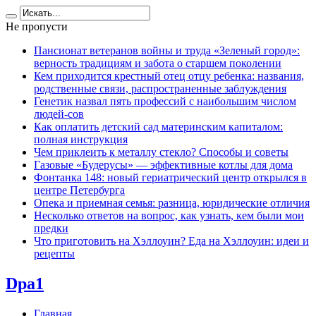
Не пропусти
Пансионат ветеранов войны и труда «Зеленый город»:
верность традициям и забота о старшем поколении
Кем приходится крестный отец отцу ребенка: названия,
родственные связи, распространенные заблуждения
Генетик назвал пять профессий с наибольшим числом
людей-сов
Как оплатить детский сад материнским капиталом:
полная инструкция
Чем приклеить к металлу стекло? Способы и советы
Газовые «Будерусы» — эффективные котлы для дома
Фонтанка 148: новый гериатрический центр открылся в
центре Петербурга
Опека и приемная семья: разница, юридические отличия
Несколько ответов на вопрос, как узнать, кем были мои
предки
Что приготовить на Хэллоуин? Еда на Хэллоуин: идеи и
рецепты
Dpa1
Главная