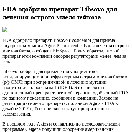
FDA одобрило препарат Tibsovo для
лечения острого миелолейкоза
FDA одобрило препарат Tibsovo (ivosidenib) для приема
внутрь от компании Agios Pharmaceuticals для лечения острого
миелолейкоза, сообщает BioSpace. Таким образом, второй
препарат этой компании одобрен регуляторами менее, чем за
год.
Tibsovo одобрен для применения у пациентов с
рецидивирующим или
рефрактерным острым миелолейкозом
(р/р ОМЛ) при восприимчивой к лечению мутации
изоцитратдегидрогеназы-1 (IDH1). Это – первый и
единственный препарат таргетной терапии, одобренный FDA
по данному показанию, сообщили в компании. Заявке на
регистрацию нового препарата, поданной Agios в FDA в
декабре 2017 г., был присвоен статус приоритетного
рассмотрения.
В прошлом году Agios и ее партнер по исследовательской
программе Celgene получили одобрение американских