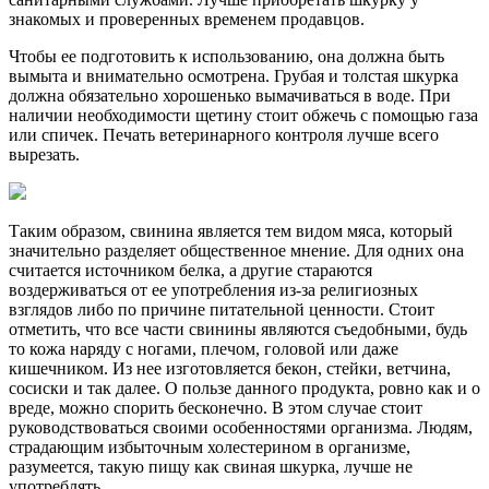
знакомых и проверенных временем продавцов.
Чтобы ее подготовить к использованию, она должна быть
вымыта и внимательно осмотрена. Грубая и толстая шкурка
должна обязательно хорошенько вымачиваться в воде. При
наличии необходимости щетину стоит обжечь с помощью газа
или спичек. Печать ветеринарного контроля лучше всего
вырезать.
Таким образом, свинина является тем видом мяса, который
значительно разделяет общественное мнение. Для одних она
считается источником белка, а другие стараются
воздерживаться от ее употребления из-за религиозных
взглядов либо по причине питательной ценности. Стоит
отметить, что все части свинины являются съедобными, будь
то кожа наряду с ногами, плечом, головой или даже
кишечником. Из нее изготовляется бекон, стейки, ветчина,
сосиски и так далее. О пользе данного продукта, ровно как и о
вреде, можно спорить бесконечно. В этом случае стоит
руководствоваться своими особенностями организма. Людям,
страдающим избыточным холестерином в организме,
разумеется, такую пищу как свиная шкурка, лучше не
употреблять.