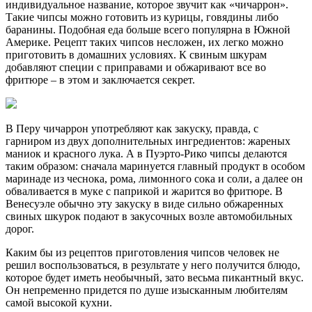
индивидуальное название, которое звучит как «чичаррон».
Такие чипсы можно готовить из курицы, говядины либо
баранины. Подобная еда больше всего популярна в Южной
Америке. Рецепт таких чипсов несложен, их легко можно
приготовить в домашних условиях. К свиным шкурам
добавляют специи с приправами и обжаривают все во
фритюре – в этом и заключается секрет.
В Перу чичаррон употребляют как закуску, правда, с
гарниром из двух дополнительных ингредиентов: жареных
маниок и красного лука. А в Пуэрто-Рико чипсы делаются
таким образом: сначала маринуется главный продукт в особом
маринаде из чеснока, рома, лимонного сока и соли, а далее он
обваливается в муке с паприкой и жарится во фритюре. В
Венесуэле обычно эту закуску в виде сильно обжаренных
свиных шкурок подают в закусочных возле автомобильных
дорог.
Каким бы из рецептов приготовления чипсов человек не
решил воспользоваться, в результате у него получится блюдо,
которое будет иметь необычный, зато весьма пикантный вкус.
Он непременно придется по душе изысканным любителям
самой высокой кухни.