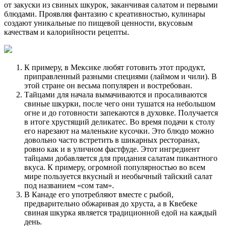
от закуски из свиных шкурок, заканчивая салатом и первыми
блюдами. Проявляя фантазию с креативностью, кулинары
создают уникальные по пищевой ценности, вкусовым
качествам и калорийности рецепты.
К примеру, в Мексике любят готовить этот продукт,
приправленный разными специями (лаймом и чили). В
этой стране он весьма популярен и востребован.
Тайцами для начала вымачиваются и просаливаются
свиные шкурки, после чего они тушатся на небольшом
огне и до готовности запекаются в духовке. Получается
в итоге хрустящий деликатес. Во время подачи к столу
его нарезают на маленькие кусочки. Это блюдо можно
довольно часто встретить в шикарных ресторанах,
ровно как и в уличном фастфуде. Этот ингредиент
тайцами добавляется для придания салатам пикантного
вкуса. К примеру, огромной популярностью во всем
мире пользуется вкусный и необычный тайский салат
под названием «сом там».
В Канаде его употребляют вместе с рыбой,
предварительно обжаривая до хруста, а в Квебеке
свиная шкурка является традиционной едой на каждый
день.