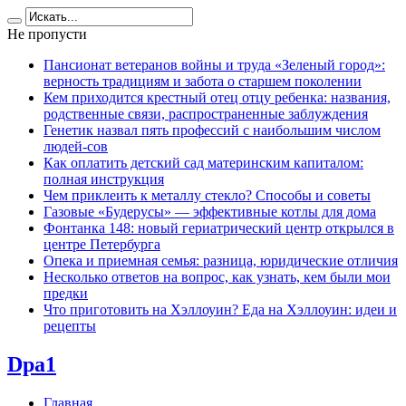
Не пропусти
Пансионат ветеранов войны и труда «Зеленый город»:
верность традициям и забота о старшем поколении
Кем приходится крестный отец отцу ребенка: названия,
родственные связи, распространенные заблуждения
Генетик назвал пять профессий с наибольшим числом
людей-сов
Как оплатить детский сад материнским капиталом:
полная инструкция
Чем приклеить к металлу стекло? Способы и советы
Газовые «Будерусы» — эффективные котлы для дома
Фонтанка 148: новый гериатрический центр открылся в
центре Петербурга
Опека и приемная семья: разница, юридические отличия
Несколько ответов на вопрос, как узнать, кем были мои
предки
Что приготовить на Хэллоуин? Еда на Хэллоуин: идеи и
рецепты
Dpa1
Главная