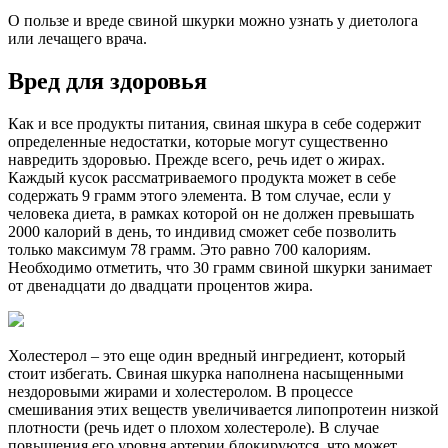
О пользе и вреде свиной шкурки можно узнать у диетолога
или лечащего врача.
Вред для здоровья
Как и все продукты питания, свиная шкура в себе содержит
определенные недостатки, которые могут существенно
навредить здоровью. Прежде всего, речь идет о жирах.
Каждый кусок рассматриваемого продукта может в себе
содержать 9 грамм этого элемента. В том случае, если у
человека диета, в рамках которой он не должен превышать
2000 калорий в день, то индивид сможет себе позволить
только максимум 78 грамм. Это равно 700 калориям.
Необходимо отметить, что 30 грамм свиной шкурки занимает
от двенадцати до двадцати процентов жира.
Холестерол – это еще один вредный ингредиент, который
стоит избегать. Свиная шкурка наполнена насыщенными
нездоровыми жирами и холестеролом. В процессе
смешивания этих веществ увеличивается липопротеин низкой
плотности (речь идет о плохом холестероле). В случае
повышения его уровня артерии блокируются, что может