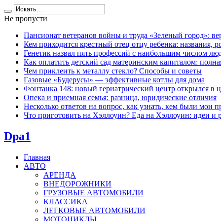
Не пропусти
Пансионат ветеранов войны и труда «Зеленый город»: ве
Кем приходится крестный отец отцу ребенка: названия, 
Генетик назвал пять профессий с наибольшим числом лю
Как оплатить детский сад материнским капиталом: полна
Чем приклеить к металлу стекло? Способы и советы
Газовые «Будерусы» — эффективные котлы для дома
Фонтанка 148: новый гериатрический центр открылся в ц
Опека и приемная семья: разница, юридические отличия
Несколько ответов на вопрос, как узнать, кем были мои п
Что приготовить на Хэллоуин? Еда на Хэллоуин: идеи и 
Dpa1
Главная
АВТО
АРЕНДА
ВНЕДОРОЖНИКИ
ГРУЗОВЫЕ АВТОМОБИЛИ
КЛАССИКА
ЛЕГКОВЫЕ АВТОМОБИЛИ
МОТОЦИКЛЫ