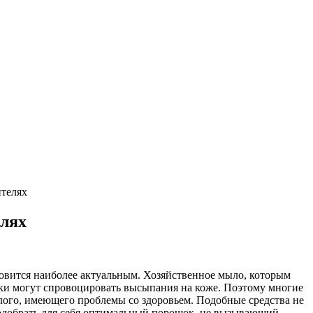
ителях
елях
новится наиболее актуальным. Хозяйственное мыло, которым
рки могут спровоцировать высыпания на коже. Поэтому многие
лого, имеющего проблемы со здоровьем. Подобные средства не
подобрать для себя оптимальный порошок, не вызывающий