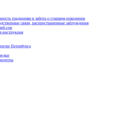
рность традициям и забота о старшем поколении
родственные связи, распространенные заблуждения
дей-сов
я инструкция
ентре Петербурга
редки
рецепты