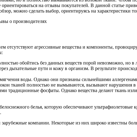
е ориентироваться на отзывы покупателей. В данной статье прив
 обзор, можно сделать выбор, ориентируясь на характеристики т
нем отсутствуют агрессивные вещества и компоненты, провоци
ы:
олностью обойтись без данных веществ порой невозможно, но в 
рез дыхательные пути и кожу в организм. В результате происх
мягчения воды. Однако они признаны сильнейшими аллергенами,
локон тканей полностью не вымываются, вызывают нарушения в 
ми традиционные фосфаты. Однако вещества делают ткань излиш
белоснежного белья, которую обеспечивают ультрафиолетовые кр
.
зарубежные компании. Некоторые из них широко известны больш