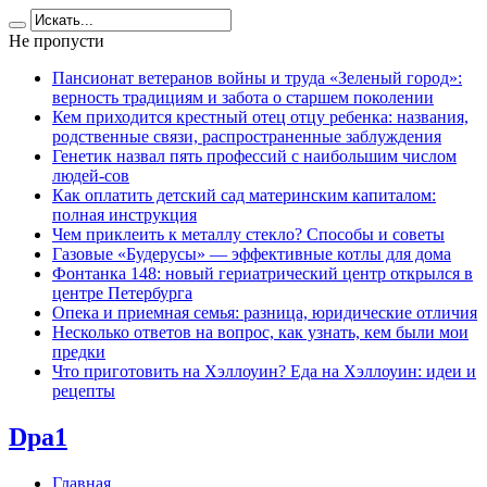
Не пропусти
Пансионат ветеранов войны и труда «Зеленый город»:
верность традициям и забота о старшем поколении
Кем приходится крестный отец отцу ребенка: названия,
родственные связи, распространенные заблуждения
Генетик назвал пять профессий с наибольшим числом
людей-сов
Как оплатить детский сад материнским капиталом:
полная инструкция
Чем приклеить к металлу стекло? Способы и советы
Газовые «Будерусы» — эффективные котлы для дома
Фонтанка 148: новый гериатрический центр открылся в
центре Петербурга
Опека и приемная семья: разница, юридические отличия
Несколько ответов на вопрос, как узнать, кем были мои
предки
Что приготовить на Хэллоуин? Еда на Хэллоуин: идеи и
рецепты
Dpa1
Главная