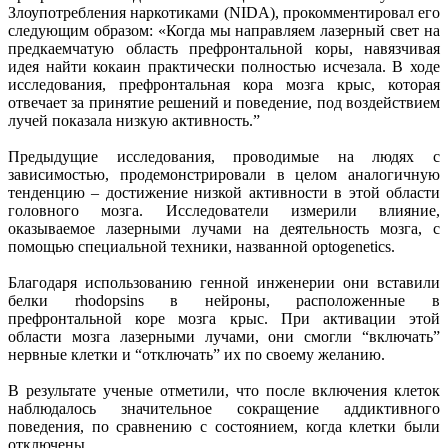
Злоупотребления наркотиками (NIDA), прокомментировал его
следующим образом: «Когда мы направляем лазерный свет на
предкаемчатую область префронтальной коры, навязчивая
идея найти кокаин практически полностью исчезала. В ходе
исследования, префронтальная кора мозга крыс, которая
отвечает за принятие решений и поведение, под воздействием
лучей показала низкую активность.”
Предыдущие исследования, проводимые на людях с
зависимостью, продемонстрировали в целом аналогичную
тенденцию – достижение низкой активности в этой области
головного мозга. Исследователи измерили влияние,
оказываемое лазерными лучами на деятельность мозга, с
помощью специальной техники, названной optogenetics.
Благодаря использованию генной инженерии они вставили
белки rhodopsins в нейроны, расположенные в
префронтальной коре мозга крыс. При активации этой
области мозга лазерными лучами, они смогли “включать”
нервные клетки и “отключать” их по своему желанию.
В результате ученые отметили, что после включения клеток
наблюдалось значительное сокращение аддиктивного
поведения, по сравнению с состоянием, когда клетки были
отключены.