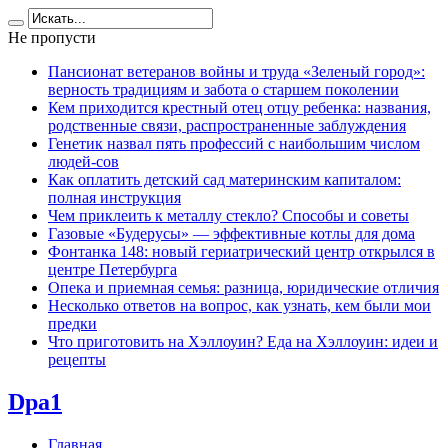
Не пропусти
Пансионат ветеранов войны и труда «Зеленый город»:
верность традициям и забота о старшем поколении
Кем приходится крестный отец отцу ребенка: названия,
родственные связи, распространенные заблуждения
Генетик назвал пять профессий с наибольшим числом
людей-сов
Как оплатить детский сад материнским капиталом:
полная инструкция
Чем приклеить к металлу стекло? Способы и советы
Газовые «Будерусы» — эффективные котлы для дома
Фонтанка 148: новый гериатрический центр открылся в
центре Петербурга
Опека и приемная семья: разница, юридические отличия
Несколько ответов на вопрос, как узнать, кем были мои
предки
Что приготовить на Хэллоуин? Еда на Хэллоуин: идеи и
рецепты
Dpa1
Главная